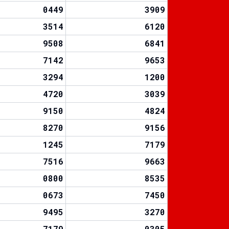
0449
3909
3514
6120
9508
6841
7142
9653
3294
1200
4720
3039
9150
4824
8270
9156
1245
7179
7516
9663
0800
8535
0673
7450
9495
3270
7179
0305