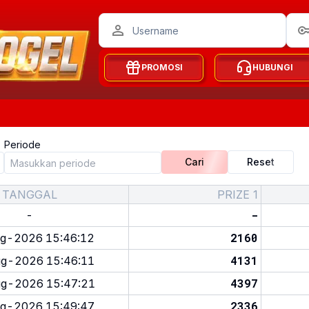
PROMOSI
HUBUNGI
Periode
Cari
Reset
TANGGAL
PRIZE 1
-
-
2160
g-2026 15:46:12
4131
g-2026 15:46:11
4397
g-2026 15:47:21
2336
g-2026 15:49:47