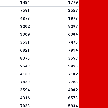
1484
1779
7591
3557
4878
1978
3202
5297
3309
6304
3531
7475
6821
7914
8375
3558
2548
5925
4130
7102
7830
2763
3594
4002
4316
0578
7038
5934