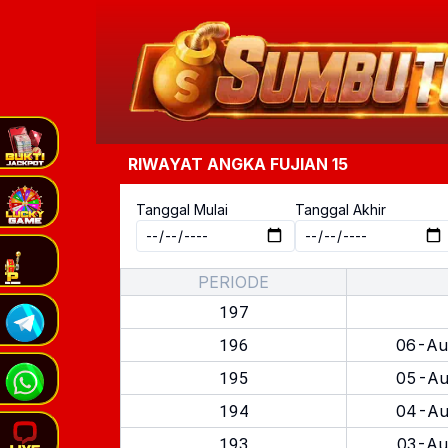
RIWAYAT ANGKA
FUJIAN 15
Tanggal Mulai
Tanggal Akhir
PERIODE
197
196
06-Au
195
05-Au
194
04-Au
193
03-Au