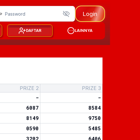
Login
DAFTAR
LAINNYA
PRIZE 2
PRIZE 3
-
-
6087
8584
8149
9750
0590
5485
3202
6406