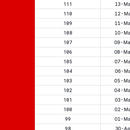
111
13-Ma
110
12-Ma
109
11-Ma
108
10-Ma
107
09-Ma
106
08-Ma
105
07-Ma
104
06-Ma
103
05-Ma
102
04-Ma
101
03-Ma
100
02-Ma
99
01-Ma
98
30-Ap